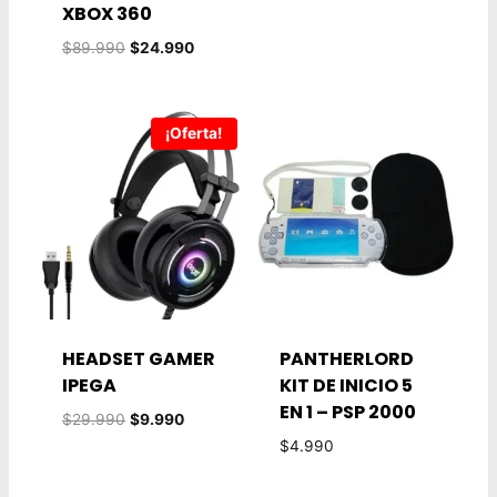
XBOX 360
El
El
$
89.990
$
24.990
precio
precio
original
actual
era:
es:
¡Oferta!
$89.990.
$24.990.
HEADSET GAMER
PANTHERLORD
IPEGA
KIT DE INICIO 5
EN 1 – PSP 2000
El
El
$
29.990
$
9.990
precio
precio
$
4.990
original
actual
era:
es: