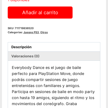
1 disponibles
Everybody
Añadir al carrito
Dance
|
PS3
SKU:
711719836520
Categorías:
Juegos PS3
,
Otros
cantidad
Descripción
Valoraciones (0)
Everybody Dance es el juego de baile
perfecto para PlayStation Move, donde
podrás compartir sesiones de juego
entretenidas con familiares y amigos.
Participa en sesiones de baile en modo party
con hasta 19 amigos, siguiendo el ritmo y los
movimientos del coreógrafo. Graba