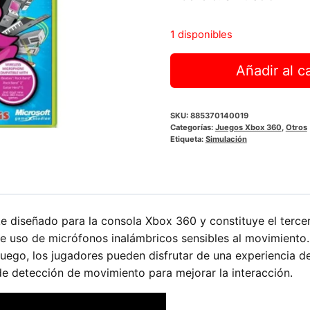
era:
es:
$9.990.
$4.99
1 disponibles
Lips:
Añadir al ca
I
Love
The
SKU:
885370140019
Categorías:
Juegos Xbox 360
,
Otros
80s
Etiqueta:
Simulación
|
Xbox
360
cantidad
e diseñado para la consola Xbox 360 y constituye el tercer 
ace uso de micrófonos inalámbricos sensibles al movimiento. 
uego, los jugadores pueden disfrutar de una experiencia d
de detección de movimiento para mejorar la interacción.