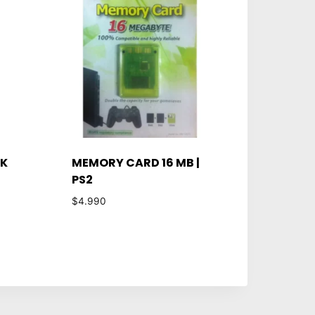
CK
MEMORY CARD 16 MB |
PS2
$
4.990