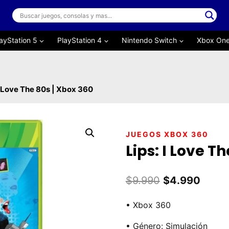
ayStation 5
PlayStation 4
Nintendo Switch
Xbox On
I Love The 80s | Xbox 360
JUEGOS XBOX 360
Lips: I Love T
El
El
$
9.990
$
4.990
precio
preci
• Xbox 360
original
actual
• Género: Simulación