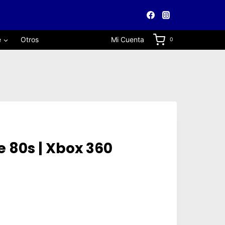
e
Otros
Mi Cuenta
0
he 80s | Xbox 360
o