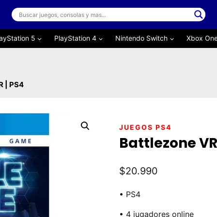
ayStation 5
PlayStation 4
Nintendo Switch
Xbox On
R | PS4
JUEGOS PS4
Battlezone VR
$
20.990
• PS4
• 4 jugadores online