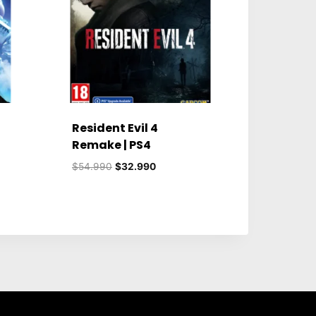
Resident Evil 4
Remake | PS4
El
El
$
54.990
$
32.990
precio
precio
original
actual
era:
es:
$54.990.
$32.990.