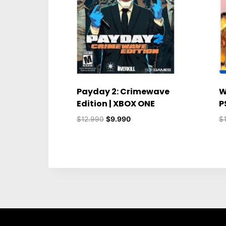
Payday 2: Crimewave
W
Edition | XBOX ONE
P
El
El
$
12.990
$
9.990
$
precio
precio
original
actual
era:
es:
$12.990.
$9.990.