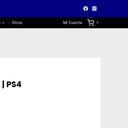
e
Otros
Mi Cuenta
0
 | PS4