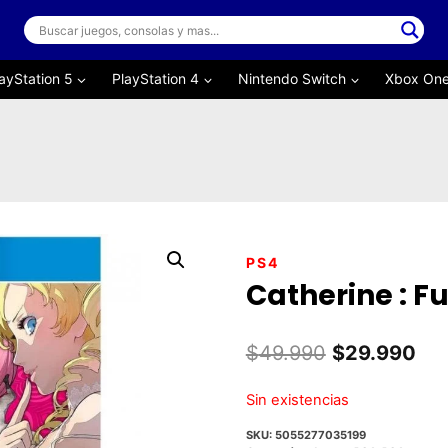
ayStation 5
PlayStation 4
Nintendo Switch
Xbox On
PS4
Catherine : Fu
El
El
$
49.990
$
29.990
precio
pre
Sin existencias
original
act
SKU:
5055277035199