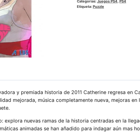
era:
es:
Categorías:
Juegos PS4
,
PS4
Etiqueta:
Puzzle
$49.990.
$29
vadora y premiada historia de 2011 Catherine regresa en Ca
bilidad mejorada, música completamente nueva, mejoras en
ete.
 explora nuevas ramas de la historia centradas en la lleg
emáticas animadas se han añadido para indagar aún mas h