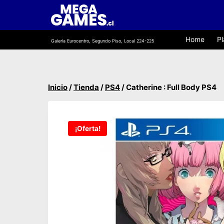
Saltar
al
contenido
Home
Pl
Galería Eurocentro, Segundo Piso, Local 224-225
Inicio
/
Tienda
/
PS4
/
Catherine : Full Body PS4
¡Oferta!