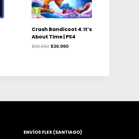
Crash Bandicoot 4: It’s
About Time | PS4
El
El
$
59.990
$
36.990
precio
precio
original
actual
era:
es:
$59.990.
$36.990.
ENVÍOS FLEX (SANTIAGO)