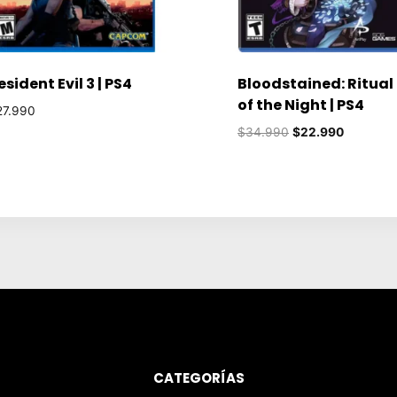
esident Evil 3 | PS4
Bloodstained: Ritual
of the Night | PS4
27.990
El
El
$
34.990
$
22.990
precio
precio
original
actual
era:
es:
$34.990.
$22.990.
CATEGORÍAS