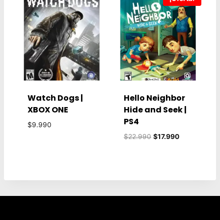
Watch Dogs |
Hello Neighbor
XBOX ONE
Hide and Seek |
PS4
$
9.990
El
El
$
22.990
$
17.990
precio
precio
original
actual
era:
es:
$22.990.
$17.990.