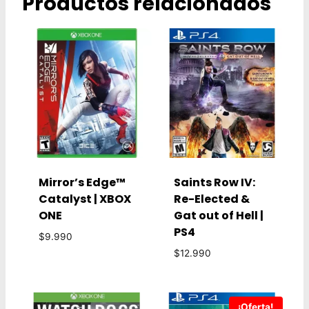
Productos relacionados
Mirror’s Edge™
Saints Row IV:
Catalyst | XBOX
Re-Elected &
ONE
Gat out of Hell |
PS4
$
9.990
$
12.990
¡Oferta!