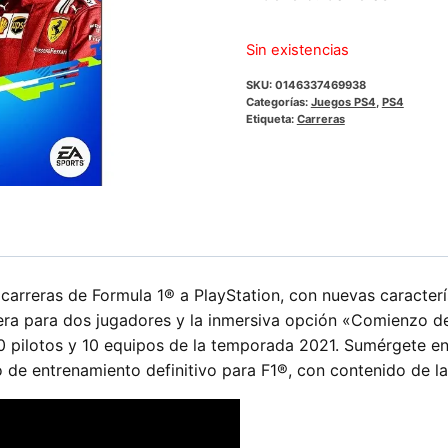
era:
es:
$32.990.
$2
Sin existencias
SKU:
0146337469938
Categorías:
Juegos PS4
,
PS4
Etiqueta:
Carreras
carreras de Formula 1® a PlayStation, con nuevas caracterí
era para dos jugadores y la inmersiva opción «Comienzo de
0 pilotos y 10 equipos de la temporada 2021. Sumérgete en 
po de entrenamiento definitivo para F1®, con contenido de 