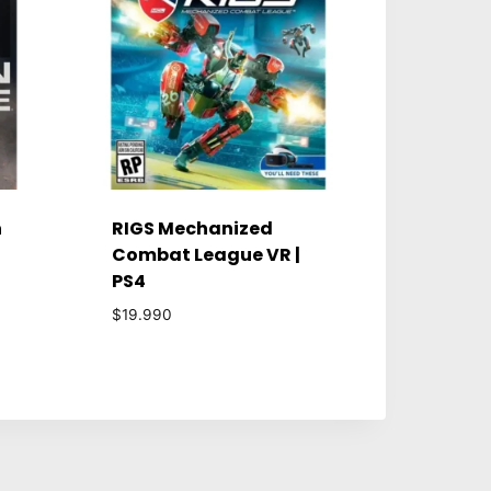
n
RIGS Mechanized
Combat League VR |
PS4
$
19.990