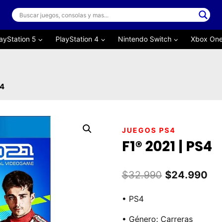
ayStation 5
PlayStation 4
Nintendo Switch
Xbox On
S4
JUEGOS PS4
F1® 2021 | PS4
El
El
$
32.990
$
24.990
precio
pre
• PS4
original
act
• Género: Carreras