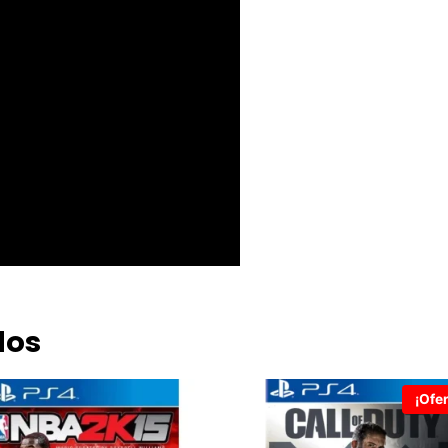
dos
¡Ofer