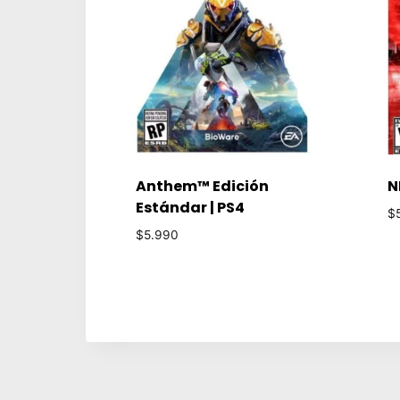
Anthem™ Edición
N
Estándar | PS4
$
$
5.990