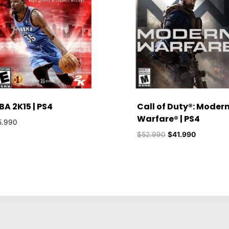
BA 2K15 | PS4
Call of Duty®: Moder
Warfare® | PS4
5.990
El
El
$
52.990
$
41.990
precio
precio
original
actual
era:
es:
$52.990.
$41.990.