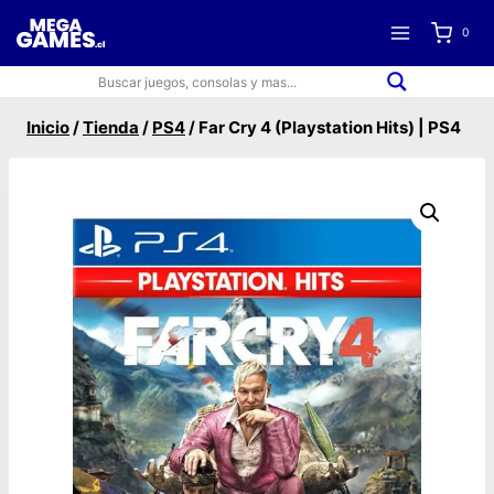
Saltar
0
al
contenido
Inicio
/
Tienda
/
PS4
/
Far Cry 4 (Playstation Hits) | PS4