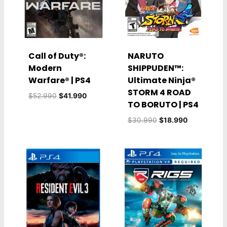
Call of Duty®:
NARUTO
Modern
SHIPPUDEN™:
Warfare® | PS4
Ultimate Ninja®
STORM 4 ROAD
El
El
$
52.990
$
41.990
TO BORUTO | PS4
precio
precio
original
actual
El
El
$
30.990
$
18.990
era:
es:
precio
precio
$52.990.
$41.990.
original
actual
era:
es:
$30.990.
$18.990.