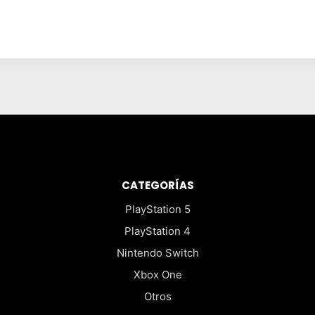
precio
precio
original
actual
era:
es:
$29.990.
$17.990.
CATEGORÍAS
PlayStation 5
PlayStation 4
Nintendo Switch
Xbox One
Otros