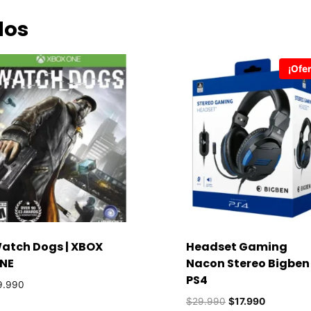
dos
¡Ofer
atch Dogs | XBOX
Headset Gaming
NE
Nacon Stereo Bigben 
PS4
9.990
El
El
$
29.990
$
17.990