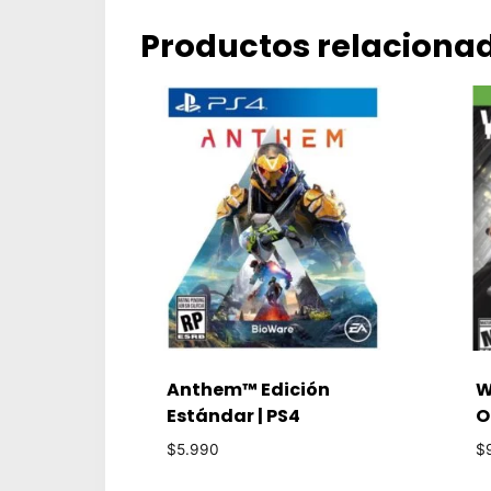
Productos relaciona
Anthem™ Edición
W
Estándar | PS4
O
$
5.990
$