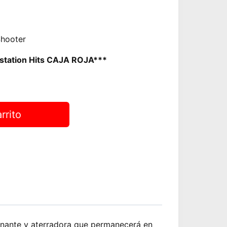
Shooter
ystation Hits CAJA ROJA***
rrito
ionante y aterradora que permanecerá en