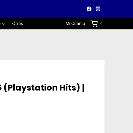
e
Otros
Mi Cuenta
0
6 (Playstation Hits) |