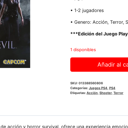
• 1-2 jugadores
• Genero: Acción, Terror, 
***Edición del Juego Pla
1 disponibles
Resident
Añadir al ca
Evil
6
(Playstation
SKU:
013388560806
Categorías:
Juegos PS4
,
PS4
Hits)
Etiquetas:
Acción
,
Shooter
,
Terror
|
PS4
cantidad
 de acción y horror survival, ofrece una experiencia emoc