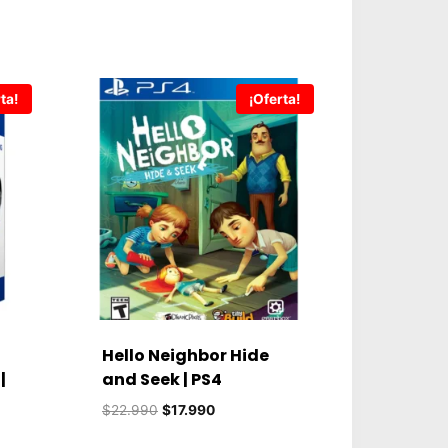
ta!
¡Oferta!
Hello Neighbor Hide
|
and Seek | PS4
El
El
$
22.990
$
17.990
precio
precio