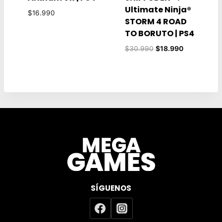
Ultimate Ninja®
$
16.990
STORM 4 ROAD
TO BORUTO | PS4
El
El
$
30.990
$
18.990
precio
precio
original
actual
era:
es:
$30.990.
$18.990.
SÍGUENOS