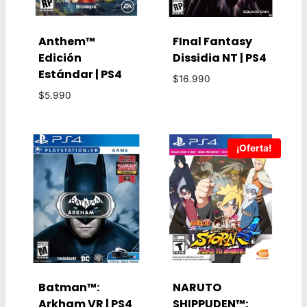
Anthem™
FInal Fantasy
Edición
Dissidia NT | PS4
Estándar | PS4
$
16.990
$
5.990
¡Oferta!
Batman™:
NARUTO
Arkham VR | PS4
SHIPPUDEN™: