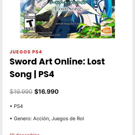
JUEGOS PS4
Sword Art Online: Lost
Song | PS4
El
El
$
19.990
$
16.990
precio
precio
• PS4
original
actual
• Genero: Acción, Juegos de Rol
era:
es:
$19.990.
$16.990.