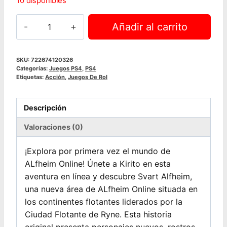
10 disponibles
Sword
Añadir al carrito
Art
Online:
Lost
SKU:
722674120326
Categorías:
Juegos PS4
,
PS4
Song
Etiquetas:
Acción
,
Juegos De Rol
|
PS4
Descripción
cantidad
Valoraciones (0)
¡Explora por primera vez el mundo de
ALfheim Online! Únete a Kirito en esta
aventura en línea y descubre Svart Alfheim,
una nueva área de ALfheim Online situada en
los continentes flotantes liderados por la
Ciudad Flotante de Ryne. Esta historia