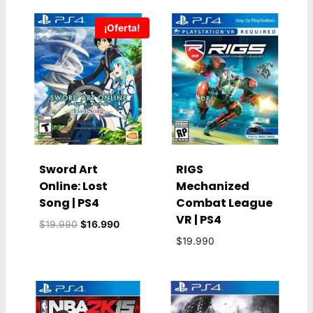
¡Oferta!
Sword Art
RIGS
Online: Lost
Mechanized
Song | PS4
Combat League
VR | PS4
El
El
$
19.990
$
16.990
precio
precio
$
19.990
original
actual
era:
es:
$19.990.
$16.990.