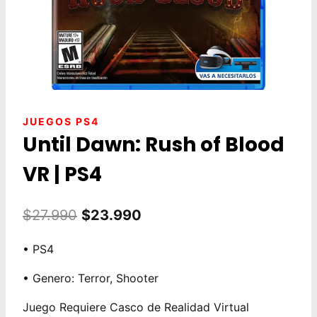
JUEGOS PS4
Until Dawn: Rush of Blood
VR | PS4
El
El
$
27.990
$
23.990
precio
precio
• PS4
original
actual
• Genero: Terror, Shooter
era:
es:
$27.990.
$23.990.
Juego Requiere Casco de Realidad Virtual