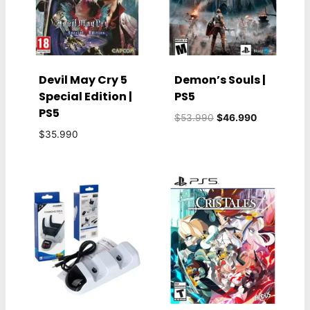
Devil May Cry 5
Demon’s Souls |
Special Edition |
PS5
PS5
El
El
$
53.990
$
46.990
precio
precio
$
35.990
original
actual
era:
es:
$53.990.
$46.990.