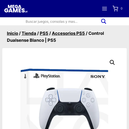
Saltar
0
al
contenido
Inicio
/
Tienda
/
PS5
/
Accesorios PS5
/
Control
Dualsense Blanco | PS5