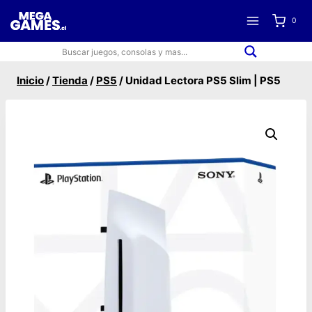
Saltar
0
al
contenido
Inicio
/
Tienda
/
PS5
/
Unidad Lectora PS5 Slim | PS5