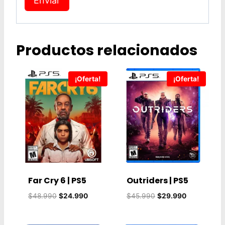
Productos relacionados
¡Oferta!
¡Oferta!
Far Cry 6 | PS5
Outriders | PS5
El
El
El
El
$
48.990
$
24.990
$
45.990
$
29.990
precio
precio
precio
precio
original
actual
original
actual