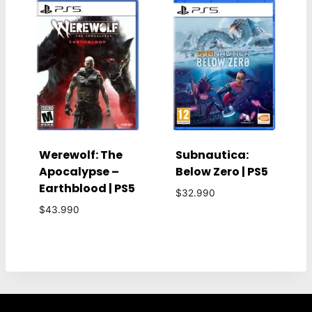
era:
es:
era:
es:
$48.990.
$24.990.
$45.990.
$29.990.
Werewolf: The
Subnautica:
Apocalypse –
Below Zero | PS5
Earthblood | PS5
$
32.990
$
43.990