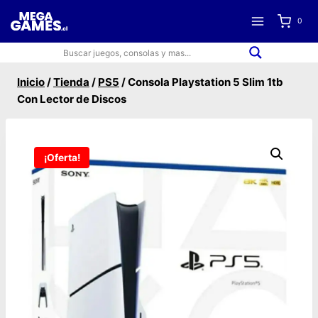
Saltar
0
al
contenido
Inicio
/
Tienda
/
PS5
/
Consola Playstation 5 Slim 1tb
Con Lector de Discos
¡Oferta!