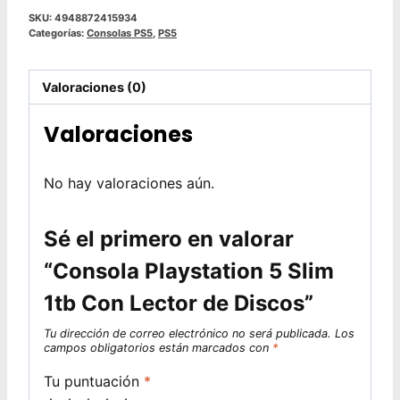
original
actual
SKU:
4948872415934
era:
es:
Categorías:
Consolas PS5
,
PS5
$890.990.
$569.990.
Valoraciones (0)
Valoraciones
No hay valoraciones aún.
Sé el primero en valorar
“Consola Playstation 5 Slim
1tb Con Lector de Discos”
Tu dirección de correo electrónico no será publicada.
Los
campos obligatorios están marcados con
*
Tu puntuación
*