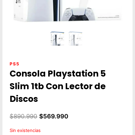
PS5
Consola Playstation 5
Slim 1tb Con Lector de
Discos
El
El
$
890.990
$
569.990
precio
precio
Sin existencias