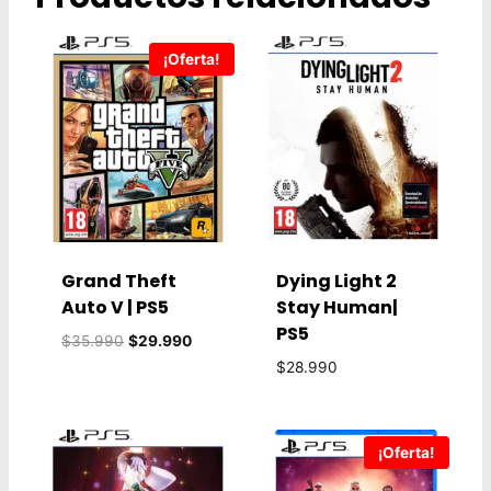
¡Oferta!
Grand Theft
Dying Light 2
Auto V | PS5
Stay Human|
PS5
El
El
$
35.990
$
29.990
precio
precio
$
28.990
original
actual
era:
es:
$35.990.
$29.990.
¡Oferta!