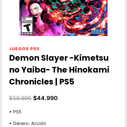
JUEGOS PS5
Demon Slayer -Kimetsu
no Yaiba- The Hinokami
Chronicles | PS5
El
El
$
59.990
$
44.990
precio
precio
• PS5
original
actual
• Género: Acción
era:
es: