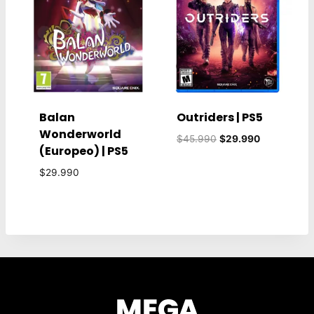
Balan
Outriders | PS5
Wonderworld
El
El
$
45.990
$
29.990
(Europeo) | PS5
precio
precio
original
actual
$
29.990
era:
es:
$45.990.
$29.990.