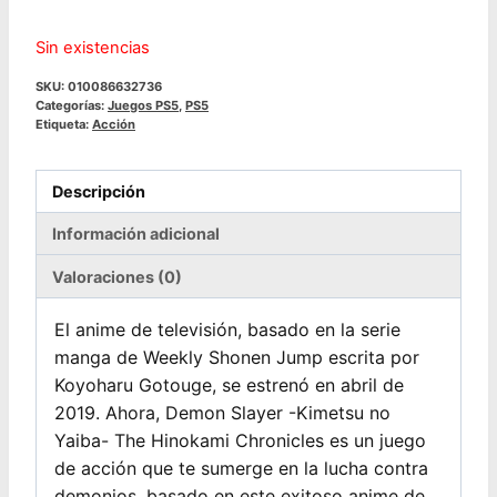
$59.990.
$44.990.
Sin existencias
SKU:
010086632736
Categorías:
Juegos PS5
,
PS5
Etiqueta:
Acción
Descripción
Información adicional
Valoraciones (0)
El anime de televisión, basado en la serie
manga de Weekly Shonen Jump escrita por
Koyoharu Gotouge, se estrenó en abril de
2019. Ahora, Demon Slayer -Kimetsu no
Yaiba- The Hinokami Chronicles es un juego
de acción que te sumerge en la lucha contra
demonios, basado en este exitoso anime de