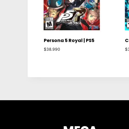
Persona 5 Royal | PS5
C
$
38.990
$