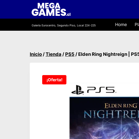
Saltar
al
contenido
Home
Pl
Galería Eurocentro, Segundo Piso, Local 224-225
Inicio
/
Tienda
/
PS5
/
Elden Ring Nightreign | PS
¡Oferta!