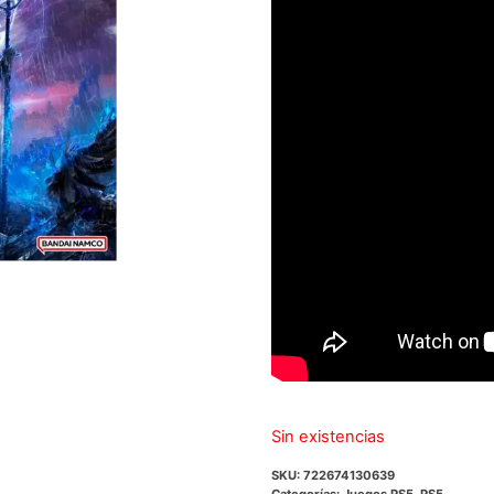
era:
es:
$59.990.
$4
Sin existencias
SKU:
722674130639
Categorías:
Juegos PS5
,
PS5