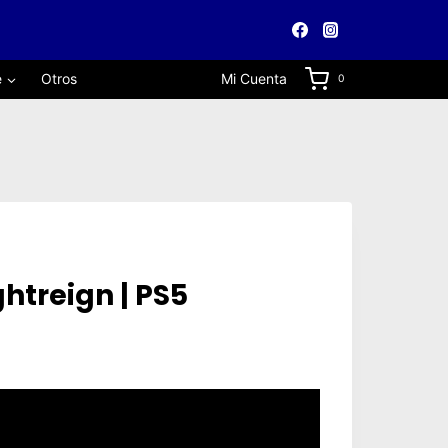
e
Otros
Mi Cuenta
0
htreign | PS5
cio
ual