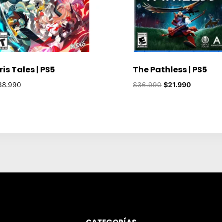
ris Tales | PS5
The Pathless | PS5
El
El
38.990
$
36.990
$
21.990
precio
precio
original
actual
era:
es:
$36.990.
$21.990.