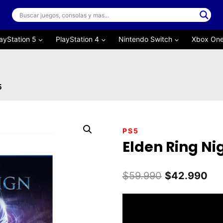
ayStation 5
PlayStation 4
Nintendo Switch
Xbox On
5
PS5
Elden Ring Nig
El
El
$
59.990
$
42.990
precio
pre
original
act