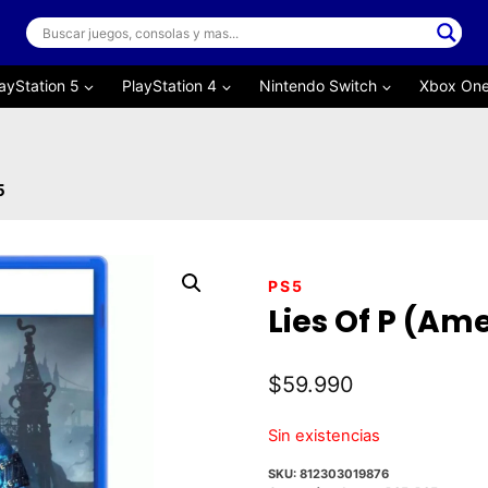
ayStation 5
PlayStation 4
Nintendo Switch
Xbox On
5
PS5
Lies Of P (Ame
$
59.990
Sin existencias
SKU:
812303019876