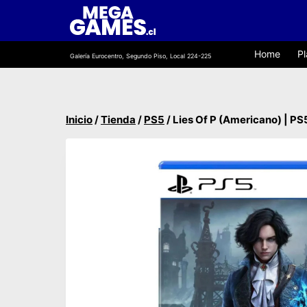
Saltar
al
contenido
Home
Pl
Galería Eurocentro, Segundo Piso, Local 224-225
Inicio
/
Tienda
/
PS5
/
Lies Of P (Americano) | PS