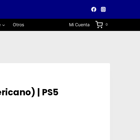
e
Otros
Mi Cuenta
0
ricano) | PS5