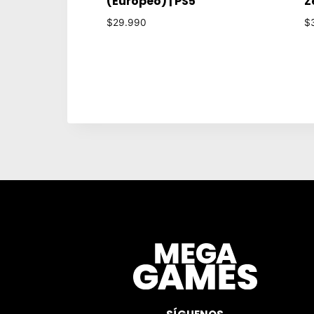
(Europeo) | PS5
Z
$
29.990
$