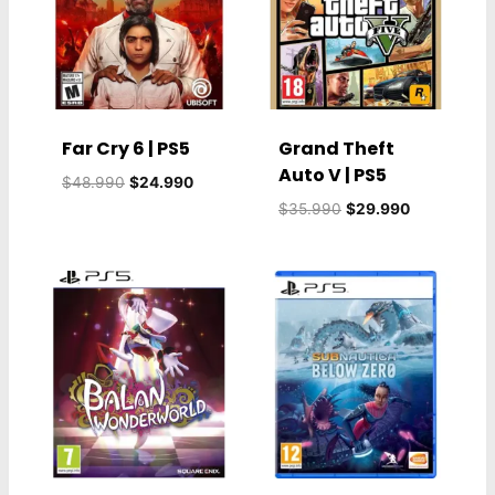
Far Cry 6 | PS5
Grand Theft
Auto V | PS5
El
El
$
48.990
$
24.990
precio
precio
El
El
$
35.990
$
29.990
original
actual
precio
precio
era:
es:
original
actual
$48.990.
$24.990.
era:
es:
$35.990.
$29.990.