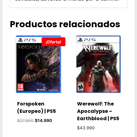
Productos relacionados
¡Oferta!
Forspoken
Werewolf: The
(Europeo) | PS5
Apocalypse –
Earthblood | PS5
El
El
$
27.990
$
14.990
precio
precio
$
43.990
original
actual