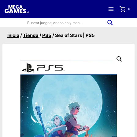
Saltar
0
al
contenido
Inicio
/
Tienda
/
PS5
/
Sea of Stars | PS5