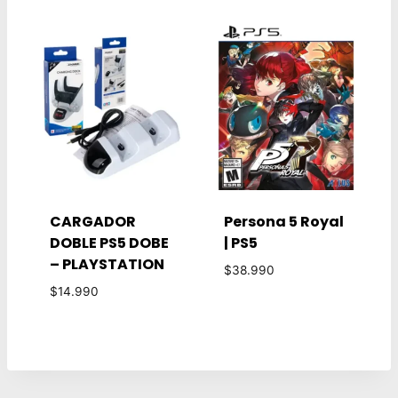
era:
es:
$27.990.
$14.990.
CARGADOR
Persona 5 Royal
DOBLE PS5 DOBE
| PS5
– PLAYSTATION
$
38.990
$
14.990