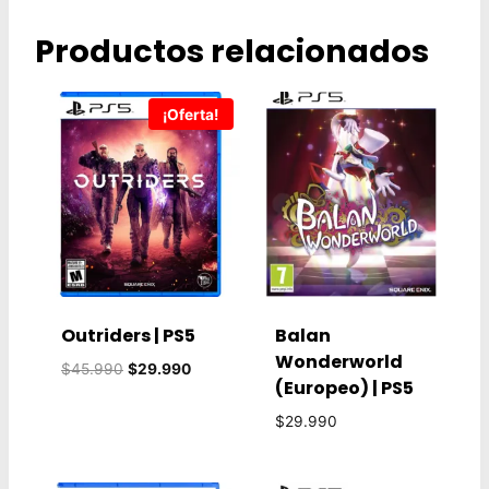
Productos relacionados
¡Oferta!
Outriders | PS5
Balan
Wonderworld
El
El
$
45.990
$
29.990
(Europeo) | PS5
precio
precio
original
actual
$
29.990
era:
es:
$45.990.
$29.990.