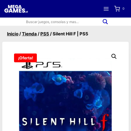
Saltar
0
al
contenido
Inicio
/
Tienda
/
PS5
/
Silent Hill F | PS5
¡Oferta!