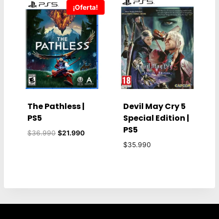
¡Oferta!
The Pathless |
Devil May Cry 5
PS5
Special Edition |
PS5
El
El
$
36.990
$
21.990
precio
precio
$
35.990
original
actual
era:
es:
$36.990.
$21.990.