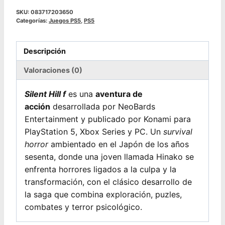
|
SKU:
083717203650
Categorías:
Juegos PS5
,
PS5
PS5
cantidad
Descripción
Valoraciones (0)
Silent Hill f
es una
aventura de
acción
desarrollada por NeoBards
Entertainment y publicado por Konami para
PlayStation 5, Xbox Series y PC. Un
survival
horror
ambientado en el Japón de los años
sesenta, donde una joven llamada Hinako se
enfrenta horrores ligados a la culpa y la
transformación, con el clásico desarrollo de
la saga que combina exploración, puzles,
combates y terror psicológico.