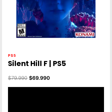
PS5
Silent Hill F | PS5
El
El
$
79.990
$
69.990
precio
precio
original
actual
era:
es:
$79.990.
$69.990.