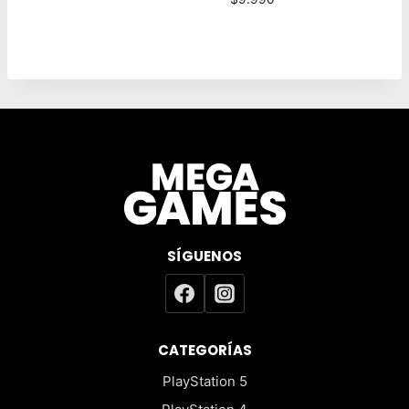
era:
es:
$50.990.
$49.990.
SÍGUENOS
CATEGORÍAS
PlayStation 5