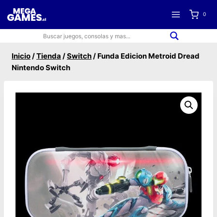
Saltar
0
al
contenido
Inicio
/
Tienda
/
Switch
/
Funda Edicion Metroid Dread
Nintendo Switch