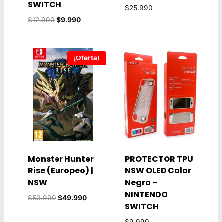
SWITCH
$
25.990
El
El
$
12.990
$
9.990
precio
precio
original
actual
era:
es:
¡Oferta!
$12.990.
$9.990.
Monster Hunter
PROTECTOR TPU
Rise (Europeo) |
NSW OLED Color
NSW
Negro –
NINTENDO
El
El
$
50.990
$
49.990
SWITCH
precio
precio
original
actual
$
9.990