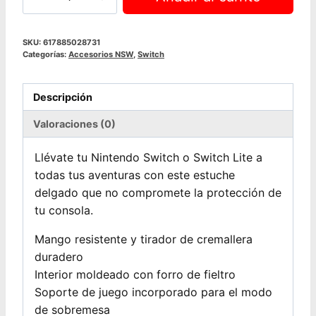
Edicion
Metroid
Dread
SKU:
617885028731
Categorías:
Accesorios NSW
,
Switch
Nintendo
Switch
cantidad
Descripción
Valoraciones (0)
Llévate tu Nintendo Switch o Switch Lite a
todas tus aventuras con este estuche
delgado que no compromete la protección de
tu consola.
Mango resistente y tirador de cremallera
duradero
Interior moldeado con forro de fieltro
Soporte de juego incorporado para el modo
de sobremesa