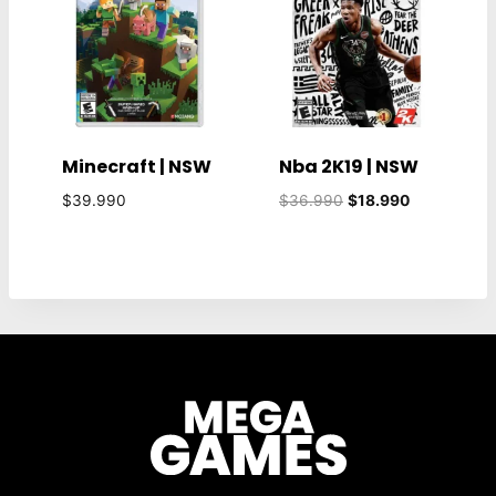
Minecraft | NSW
Nba 2K19 | NSW
El
El
$
39.990
$
36.990
$
18.990
precio
precio
original
actual
era:
es:
$36.990.
$18.990.