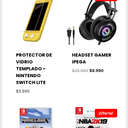
PROTECTOR DE
HEADSET GAMER
VIDRIO
IPEGA
TEMPLADO –
El
El
$
29.990
$
9.990
NINTENDO
precio
precio
SWITCH LITE
original
actual
era:
es:
$
5.990
$29.990.
$9.990.
¡Oferta!