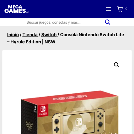
Saltar
0
al
contenido
Inicio
/
Tienda
/
Switch
/
Consola Nintendo Switch Lite
– Hyrule Edition | NSW