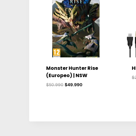
Monster Hunter Rise
H
(Europeo) | NSW
$
El
El
$
50.990
$
49.990
precio
precio
original
actual
era:
es:
$50.990.
$49.990.