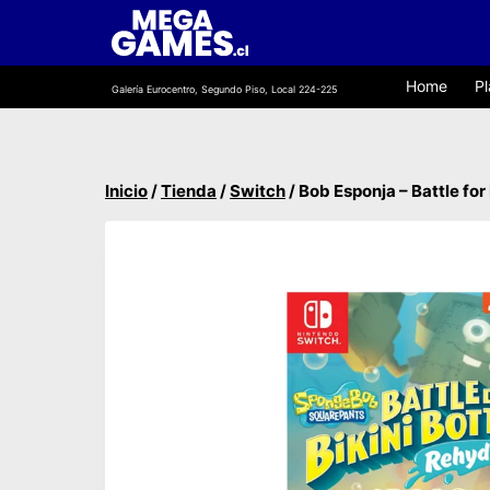
Saltar
al
contenido
Home
Pl
Galería Eurocentro, Segundo Piso, Local 224-225
Inicio
/
Tienda
/
Switch
/
Bob Esponja – Battle fo