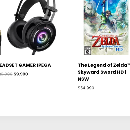
EADSET GAMER IPEGA
The Legend of Zelda™
Skyward Sword HD |
El
El
29.990
$
9.990
NSW
precio
precio
original
actual
$
54.990
era:
es:
$29.990.
$9.990.