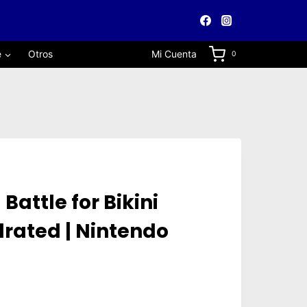
e
Otros
Mi Cuenta
0
Battle for Bikini
rated | Nintendo