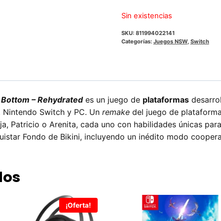
Sin existencias
SKU:
811994022141
Categorías:
Juegos NSW
,
Switch
i Bottom – Rehydrated
es un juego de
plataformas
desarrol
, Nintendo Switch y PC. Un
remake
del juego de plataforma
, Patricio o Arenita, cada uno con habilidades únicas para
uistar Fondo de Bikini, incluyendo un inédito modo coopera
dos
¡Oferta!