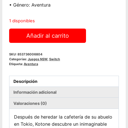
• Género: Aventura
1 disponibles
Café
Añadir al carrito
Enchanté
|
NSW
SKU:
853736006804
Categorías:
Juegos NSW
,
Switch
cantidad
Etiqueta:
Aventura
Descripción
Información adicional
Valoraciones (0)
Después de heredar la cafetería de su abuelo
en Tokio, Kotone descubre un inimaginable