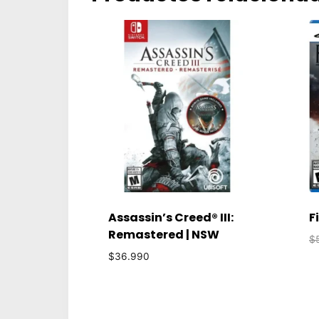
Assassin’s Creed® III:
F
Remastered | NSW
$
$
36.990