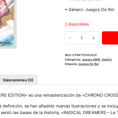
• Género: Juegos De Rol
2 disponibles
CHRONO
CROSS:
THE
RADICAL
SKU:
0794712742425
Categorías:
Juegos NSW
,
Switch
DREAMERS
Etiqueta:
Juegos De Rol
EDITION
|
Valoraciones (0)
NSW
cantidad
 EDITION» es una remasterización de «CHRONO CROSS
definición, se han añadido nuevas ilustraciones y se incluy
 sentó las bases de la historia, «RADICAL DREAMERS – Le Tr