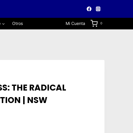
e
Otros
Mi Cuenta
0
S: THE RADICAL
TION | NSW