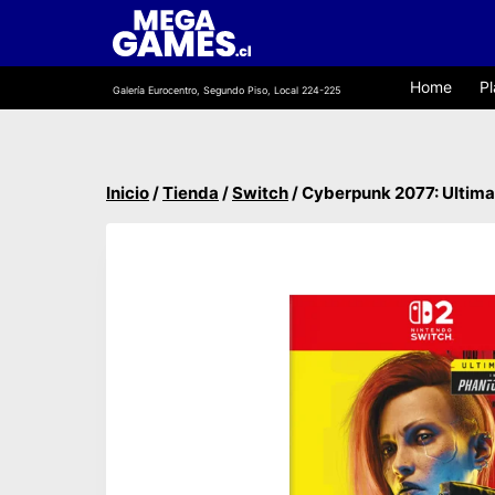
Saltar
al
contenido
Home
Pl
Galería Eurocentro, Segundo Piso, Local 224-225
Inicio
/
Tienda
/
Switch
/
Cyberpunk 2077: Ultima