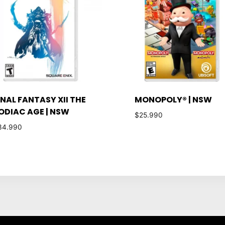
INAL FANTASY XII THE
MONOPOLY® | NSW
ODIAC AGE | NSW
$
25.990
34.990