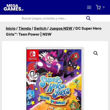
Saltar
0
al
contenido
Inicio
/
Tienda
/
Switch
/
Juegos NSW
/
DC Super Hero
Girls™: Teen Power | NSW