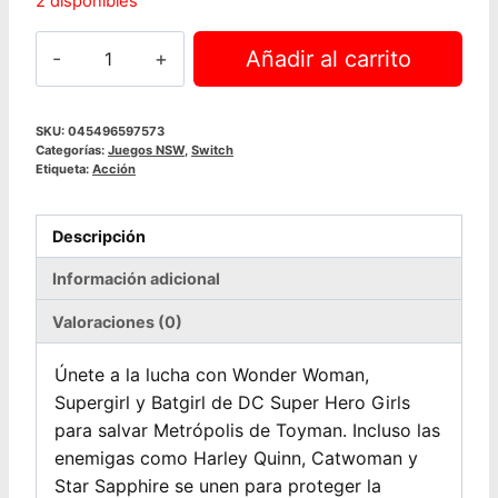
2 disponibles
DC
Añadir al carrito
Super
Hero
Girls™:
SKU:
045496597573
Categorías:
Juegos NSW
,
Switch
Teen
Etiqueta:
Acción
Power
|
Descripción
NSW
cantidad
Información adicional
Valoraciones (0)
Únete a la lucha con Wonder Woman,
Supergirl y Batgirl de DC Super Hero Girls
para salvar Metrópolis de Toyman. Incluso las
enemigas como Harley Quinn, Catwoman y
Star Sapphire se unen para proteger la