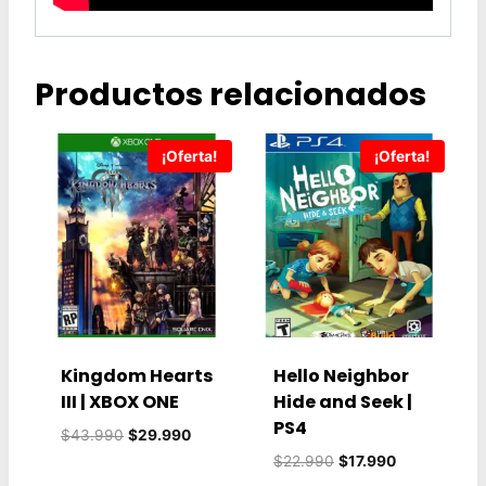
Productos relacionados
¡Oferta!
¡Oferta!
Kingdom Hearts
Hello Neighbor
III | XBOX ONE
Hide and Seek |
PS4
El
El
$
43.990
$
29.990
precio
precio
El
El
$
22.990
$
17.990
original
actual
precio
precio