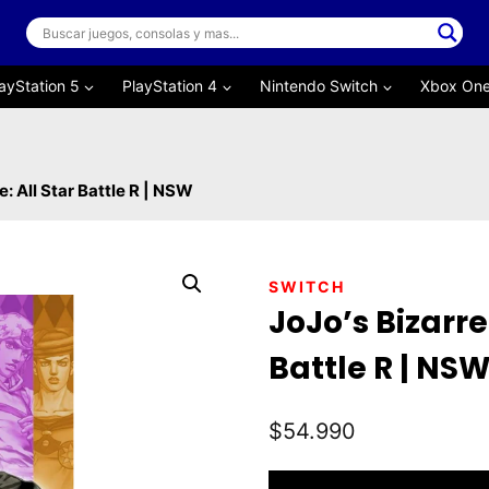
ayStation 5
PlayStation 4
Nintendo Switch
Xbox On
: All Star Battle R | NSW
SWITCH
JoJo’s Bizarre
Battle R | NS
$
54.990