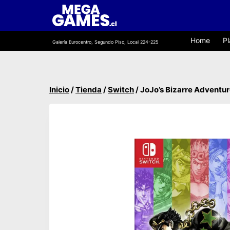
Saltar
al
contenido
Home
Pl
Galería Eurocentro, Segundo Piso, Local 224-225
Inicio
/
Tienda
/
Switch
/
JoJo’s Bizarre Adventure