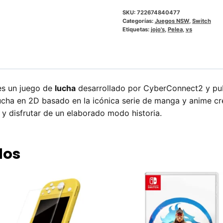
SKU:
722674840477
Categorías:
Juegos NSW
,
Switch
Etiquetas:
jojo's
,
Pelea
,
vs
s un juego de
lucha
desarrollado por CyberConnect2 y pu
ucha en 2D basado en la icónica serie de manga y anime cre
 disfrutar de un elaborado modo historia.
dos