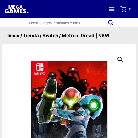
Saltar
0
al
contenido
Inicio
/
Tienda
/
Switch
/
Metroid Dread | NSW