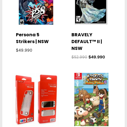
Persona 5
BRAVELY
Strikers | NSW
DEFAULT™ II |
NSW
$
49.990
El
El
$
52.990
$
49.990
precio
precio
original
actual
era:
es:
$52.990.
$49.990.