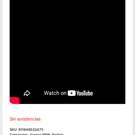
Sin existencias
SKU:
811949033475
Categorías:
Juegos NSW
,
Switch