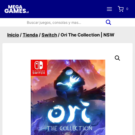
Saltar
0
al
contenido
Inicio
/
Tienda
/
Switch
/
Ori The Collection | NSW