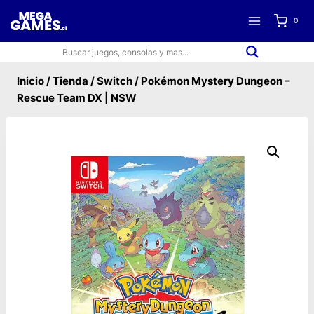
Saltar
0
al
contenido
Inicio
/
Tienda
/
Switch
/
Pokémon Mystery Dungeon –
Rescue Team DX | NSW