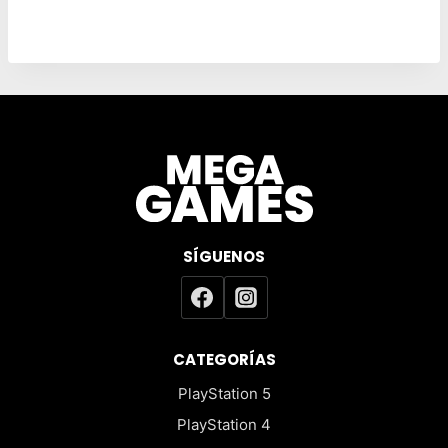
original
actual
era:
es:
$12.990.
$9.990.
SÍGUENOS
CATEGORÍAS
PlayStation 5
PlayStation 4