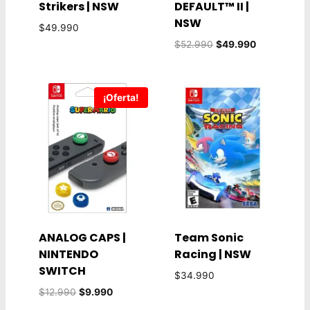
Strikers | NSW
DEFAULT™ II |
NSW
$
49.990
El
El
$
52.990
$
49.990
precio
precio
original
actual
era:
es:
¡Oferta!
$52.990.
$49.990.
ANALOG CAPS |
Team Sonic
NINTENDO
Racing | NSW
SWITCH
$
34.990
El
El
$
12.990
$
9.990
precio
precio