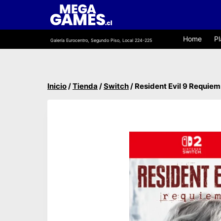
Saltar
al
contenido
Home
Pl
Galería Eurocentro, Segundo Piso, Local 224-225
Inicio
/
Tienda
/
Switch
/
Resident Evil 9 Requie