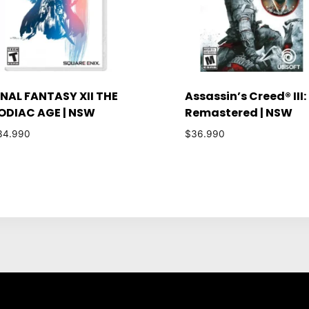
INAL FANTASY XII THE
Assassin’s Creed® III:
ODIAC AGE | NSW
Remastered | NSW
34.990
$
36.990