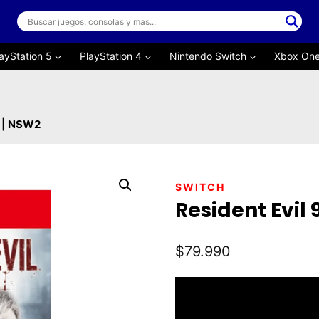
ayStation 5
PlayStation 4
Nintendo Switch
Xbox On
m | NSW2
SWITCH
Resident Evil
$
79.990