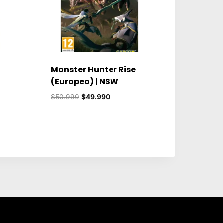
Monster Hunter Rise
(Europeo) | NSW
El
El
$
50.990
$
49.990
precio
precio
original
actual
era:
es:
$50.990.
$49.990.