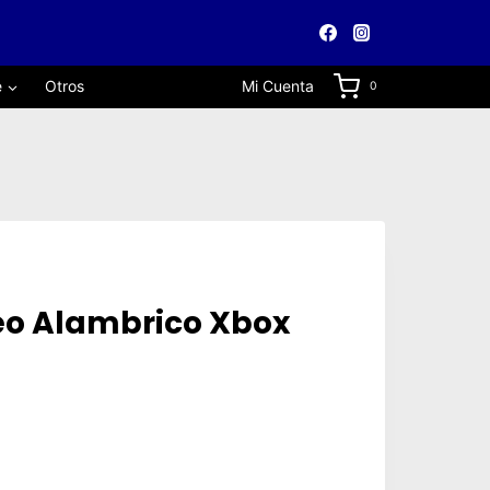
e
Otros
Mi Cuenta
0
eo Alambrico Xbox