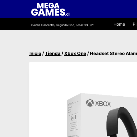
Saltar
al
contenido
Home
Pl
Galería Eurocentro, Segundo Piso, Local 224-225
Inicio
/
Tienda
/
Xbox One
/
Headset Stereo Alam