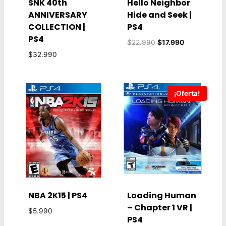
SNK 40th
Hello Neighbor
ANNIVERSARY
Hide and Seek |
COLLECTION |
PS4
PS4
El
El
$
22.990
$
17.990
precio
precio
$
32.990
original
actual
era:
es:
$22.990.
$17.990.
¡Oferta!
NBA 2K15 | PS4
Loading Human
– Chapter 1 VR |
$
5.990
PS4