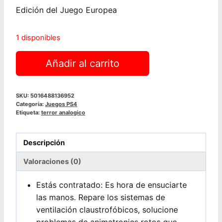
Edición del Juego Europea
1 disponibles
Five
Añadir al carrito
Nights
at
Freddy
SKU:
5016488136952
Categoría:
Juegos PS4
´s:
Etiqueta:
terror analogico
Help
Wanted
(Europeo)
Descripción
|
Valoraciones (0)
PS4
cantidad
Estás contratado: Es hora de ensuciarte
las manos. Repare los sistemas de
ventilación claustrofóbicos, solucione