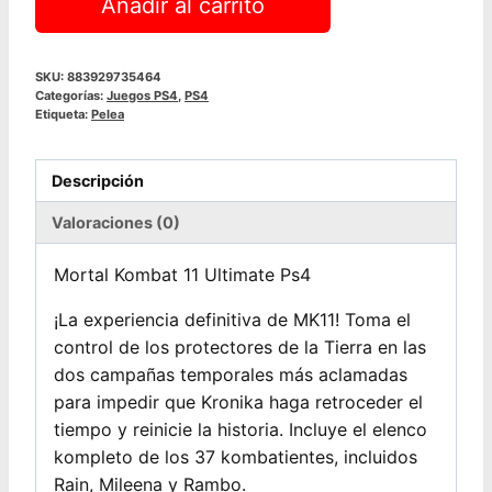
Añadir al carrito
Kombat
11
Ultimate
SKU:
883929735464
Categorías:
Juegos PS4
,
PS4
|
Etiqueta:
Pelea
PS4
cantidad
Descripción
Valoraciones (0)
Mortal Kombat 11 Ultimate Ps4
¡La experiencia definitiva de MK11! Toma el
control de los protectores de la Tierra en las
dos campañas temporales más aclamadas
para impedir que Kronika haga retroceder el
tiempo y reinicie la historia. Incluye el elenco
kompleto de los 37 kombatientes, incluidos
Rain, Mileena y Rambo.