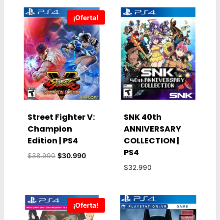
¡Oferta!
Street Fighter V:
SNK 40th
Champion
ANNIVERSARY
Edition | PS4
COLLECTION |
PS4
El
El
$
38.990
$
30.990
precio
precio
$
32.990
original
actual
era:
es:
$38.990.
$30.990.
¡Oferta!