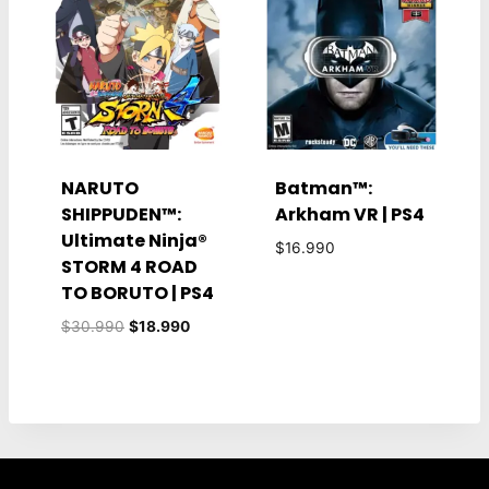
NARUTO
Batman™:
SHIPPUDEN™:
Arkham VR | PS4
Ultimate Ninja®
$
16.990
STORM 4 ROAD
TO BORUTO | PS4
El
El
$
30.990
$
18.990
precio
precio
original
actual
era:
es:
$30.990.
$18.990.