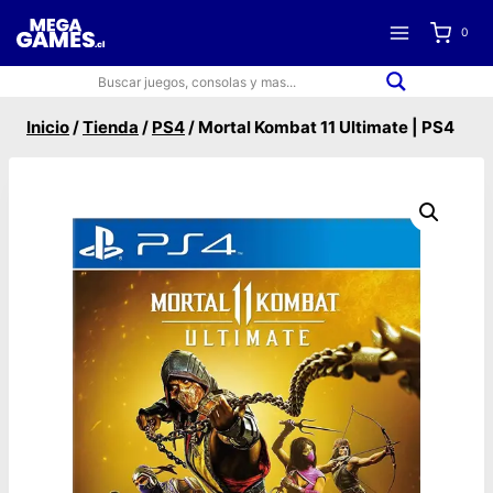
Saltar
0
al
contenido
Inicio
/
Tienda
/
PS4
/
Mortal Kombat 11 Ultimate | PS4