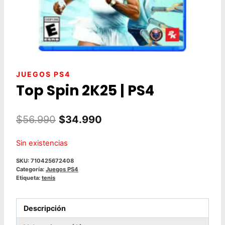
JUEGOS PS4
Top Spin 2K25 | PS4
El
El
$
56.990
$
34.990
precio
precio
Sin existencias
original
actual
SKU:
710425672408
era:
es:
Categoría:
Juegos PS4
Etiqueta:
tenis
$56.990.
$34.990.
Descripción