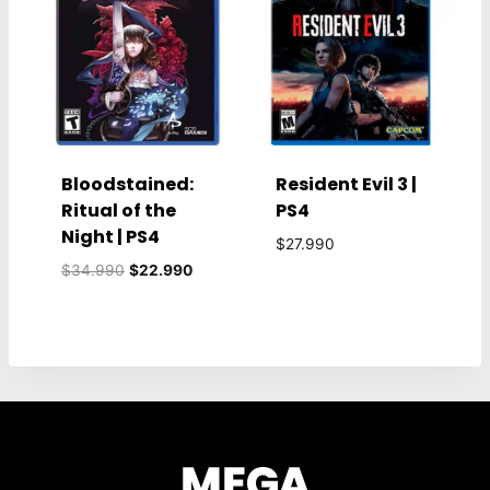
Bloodstained:
Resident Evil 3 |
Ritual of the
PS4
Night | PS4
$
27.990
El
El
$
34.990
$
22.990
precio
precio
original
actual
era:
es:
$34.990.
$22.990.