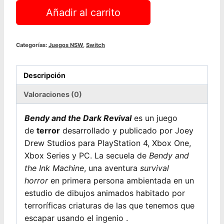
Bendy
Añadir al carrito
and
the
Dark
Categorías:
Juegos NSW
,
Switch
Revival
|
Descripción
NSW
cantidad
Valoraciones (0)
Bendy and the Dark Revival
es un juego
de
terror
desarrollado y publicado por Joey
Drew Studios para PlayStation 4, Xbox One,
Xbox Series y PC. La secuela de
Bendy and
the Ink Machine
, una aventura
survival
horror
en primera persona ambientada en un
estudio de dibujos animados habitado por
terroríficas criaturas de las que tenemos que
escapar usando el ingenio .