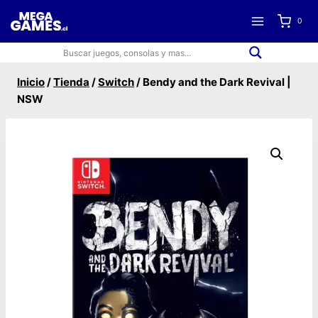
Saltar
0
al
contenido
Inicio
/
Tienda
/
Switch
/
Bendy and the Dark Revival |
NSW