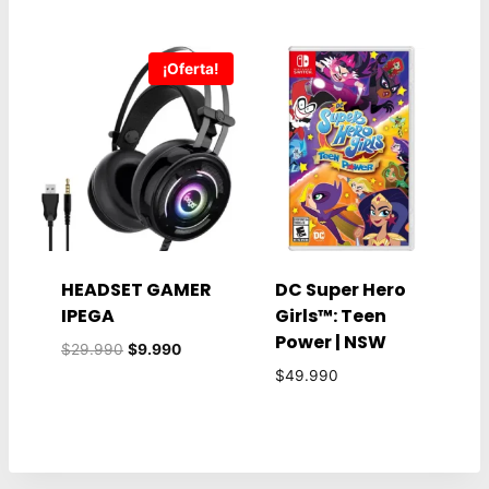
¡Oferta!
HEADSET GAMER
DC Super Hero
IPEGA
Girls™: Teen
Power | NSW
El
El
$
29.990
$
9.990
precio
precio
$
49.990
original
actual
era:
es:
$29.990.
$9.990.