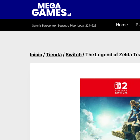
Saltar
al
contenido
Home
Pl
Galería Eurocentro, Segundo Piso, Local 224-225
Inicio
/
Tienda
/
Switch
/
The Legend of Zelda Te