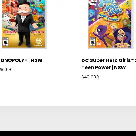
ONOPOLY® | NSW
DC Super Hero Girls™:
Teen Power | NSW
25.990
$
49.990