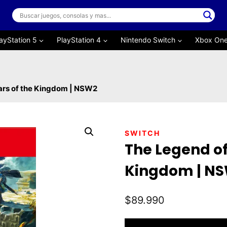
ayStation 5
PlayStation 4
Nintendo Switch
Xbox On
ars of the Kingdom | NSW2
SWITCH
The Legend of
Kingdom | N
$
89.990